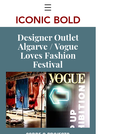
ICONIC BOLD
Designer Outlet
Algarve / Vogue
Loves Fashion
Festival